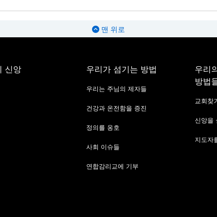
맨 위로
 신앙
우리가 섬기는 방법
우리의
방법
우리는 주님의 제자들
교회찾
건강과 온전함을 증진
신앙을
정의를 옹호
지도자를
사회 이슈들
연합감리교에 기부