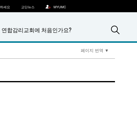
문하세요
교단뉴스
MYUMC
Sea
연합감리교회에 처음인가요?
페이지 번역
▼