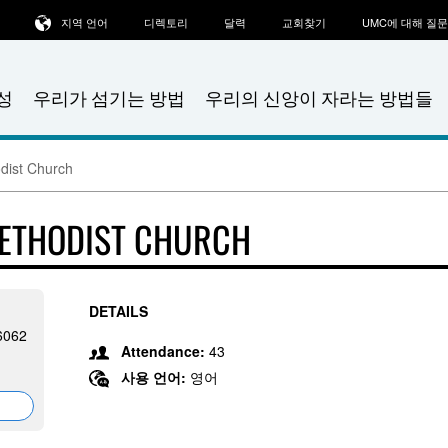
지역 언어
디렉토리
달력
교회찾기
UMC에 대해 질
성
우리가 섬기는 방법
우리의 신앙이 자라는 방법들
odist Church
METHODIST CHURCH
DETAILS
26062
Attendance:
43
사용 언어:
영어