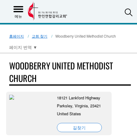
S
메뉴
홈페이지
교회 찾기
Woodberry United Methodist Church
페이지 번역
▼
WOODBERRY UNITED METHODIST
CHURCH
18121 Lankford Highway
Parksley, Virginia, 23421
United States
길찾기