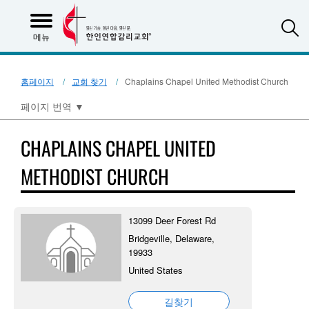
S
메뉴
홈페이지
교회 찾기
Chaplains Chapel United Methodist Church
페이지 번역
▼
CHAPLAINS CHAPEL UNITED
METHODIST CHURCH
13099 Deer Forest Rd
Bridgeville, Delaware,
19933
United States
길찾기