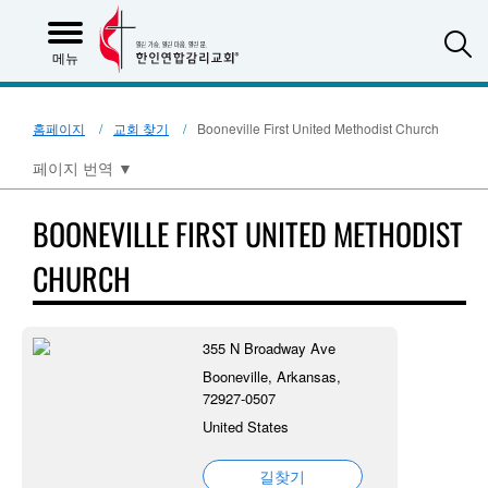
S
메뉴
홈페이지
교회 찾기
Booneville First United Methodist Church
페이지 번역
▼
BOONEVILLE FIRST UNITED METHODIST
CHURCH
355 N Broadway Ave
Booneville, Arkansas,
72927-0507
United States
길찾기