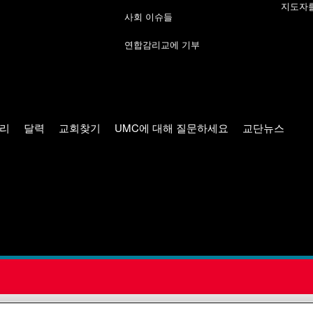
지도자를
사회 이슈들
연합감리교에 기부
리
달력
교회찾기
UMC에 대해 질문하세요
교단뉴스