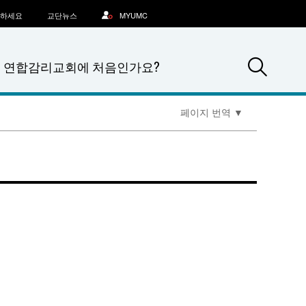
문하세요
교단뉴스
MYUMC
Sea
연합감리교회에 처음인가요?
페이지 번역
▼