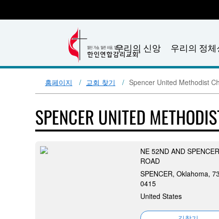
우리의 신앙
우리의 정체
홈페이지
교회 찾기
Spencer United Methodist C
SPENCER UNITED METHODI
NE 52ND AND SPENCE
ROAD
SPENCER, Oklahoma, 7
0415
United States
길찾기