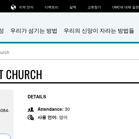
지역 언어
디렉토리
달력
교회찾기
UMC에 대해 질
성
우리가 섬기는 방법
우리의 신앙이 자라는 방법들
hurch
ST CHURCH
R
DETAILS
Attendance:
30
3084-
사용 언어:
영어