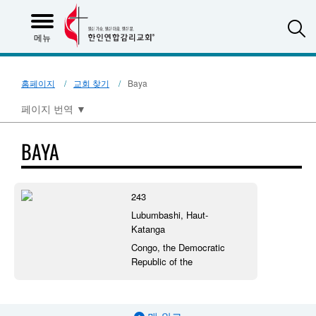
S
메뉴
홈페이지
교회 찾기
Baya
페이지 번역
▼
BAYA
243
Lubumbashi, Haut-
Katanga
Congo, the Democratic
Republic of the