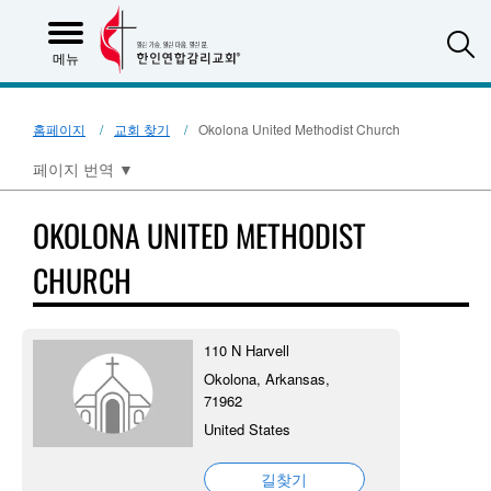
S
메뉴
홈페이지
교회 찾기
Okolona United Methodist Church
페이지 번역
▼
OKOLONA UNITED METHODIST
CHURCH
110 N Harvell
Okolona, Arkansas,
71962
United States
길찾기