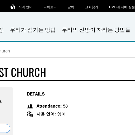
지역 언어
디렉토리
달력
교회찾기
UMC에 대해 질
성
우리가 섬기는 방법
우리의 신앙이 자라는 방법들
hurch
IST CHURCH
DETAILS
a,
Attendance:
58
사용 언어:
영어