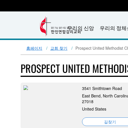
우리의 신앙
우리의 정체
홈페이지
교회 찾기
Prospect United Methodist C
PROSPECT UNITED METHOD
3541 Smithtown Road
East Bend, North Carolin
27018
United States
길찾기