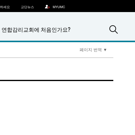
문하세요
교단뉴스
MYUMC
Sea
연합감리교회에 처음인가요?
페이지 번역
▼