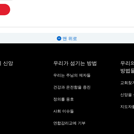
맨 위로
 신앙
우리가 섬기는 방법
우리의
방법
우리는 주님의 제자들
교회찾
건강과 온전함을 증진
신앙을
정의를 옹호
지도자를
사회 이슈들
연합감리교에 기부