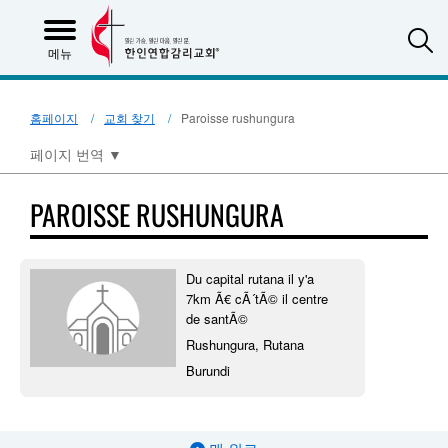
S
메뉴
홈페이지
교회 찾기
Paroisse rushungura
페이지 번역
▼
PAROISSE RUSHUNGURA
Du capital rutana il y'a
7km Ã€ cÃ´tÃ© il centre
de santÃ©
Rushungura, Rutana
Burundi