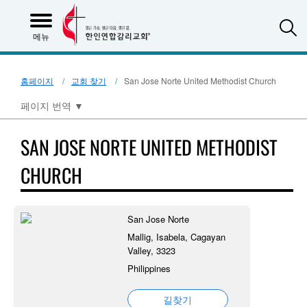
S
메뉴
홈페이지
교회 찾기
San Jose Norte United Methodist Church
페이지 번역
▼
SAN JOSE NORTE UNITED METHODIST
CHURCH
San Jose Norte
Mallig, Isabela, Cagayan
Valley, 3323
Philippines
길찾기