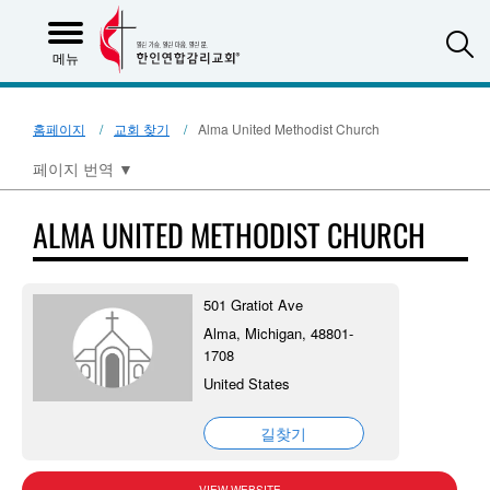
S
메뉴
홈페이지
교회 찾기
Alma United Methodist Church
페이지 번역
▼
ALMA UNITED METHODIST CHURCH
501 Gratiot Ave
Alma, Michigan, 48801-
1708
United States
길찾기