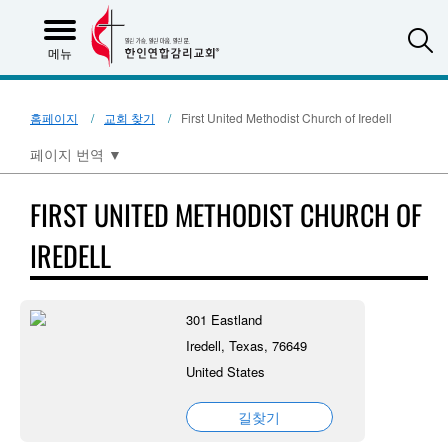
S
메뉴
홈페이지
교회 찾기
First United Methodist Church of Iredell
페이지 번역
▼
FIRST UNITED METHODIST CHURCH OF
IREDELL
301 Eastland
Iredell, Texas, 76649
United States
길찾기