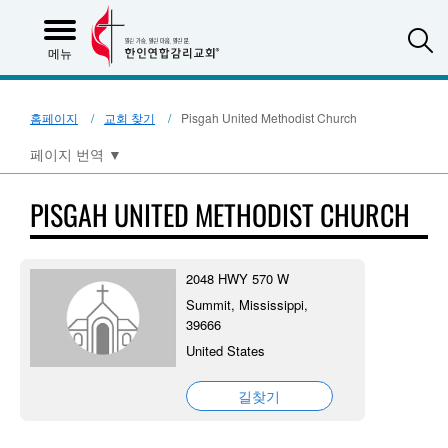
S
메뉴
홈페이지
교회 찾기
Pisgah United Methodist Church
페이지 번역
▼
PISGAH UNITED METHODIST CHURCH
2048 HWY 570 W
Summit, Mississippi,
39666
United States
길찾기