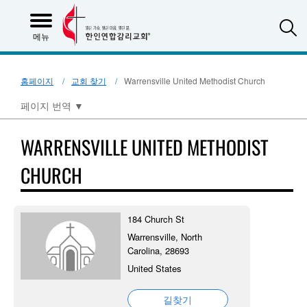
S
메뉴
홈페이지
교회 찾기
Warrensville United Methodist Church
페이지 번역
▼
WARRENSVILLE UNITED METHODIST
CHURCH
184 Church St
Warrensville, North
Carolina, 28693
United States
길찾기