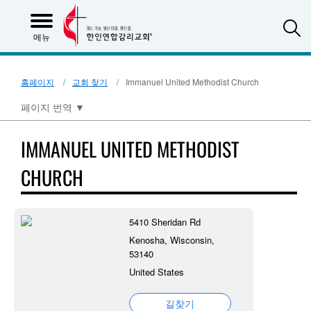
S
메뉴
홈페이지
교회 찾기
Immanuel United Methodist Church
페이지 번역
▼
IMMANUEL UNITED METHODIST
CHURCH
5410 Sheridan Rd
Kenosha, Wisconsin,
53140
United States
길찾기