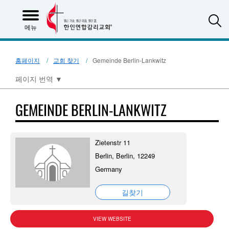
S
메뉴
홈페이지
교회 찾기
Gemeinde Berlin-Lankwitz
페이지 번역
▼
GEMEINDE BERLIN-LANKWITZ
Zietenstr 11
Berlin, Berlin, 12249
Germany
길찾기
VIEW WEBSITE