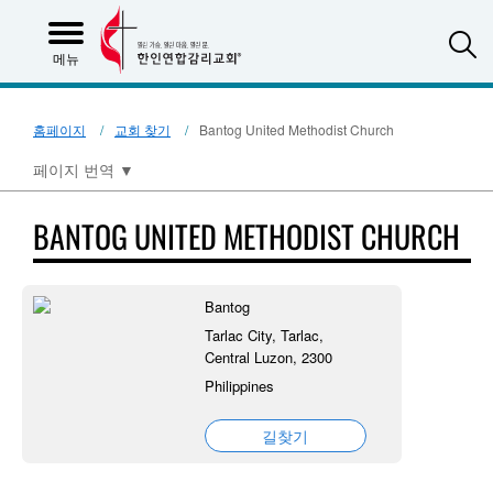
S
메뉴
홈페이지
교회 찾기
Bantog United Methodist Church
페이지 번역
▼
BANTOG UNITED METHODIST CHURCH
Bantog
Tarlac City, Tarlac,
Central Luzon, 2300
Philippines
길찾기