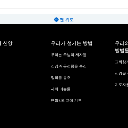
맨 위로
 신앙
우리가 섬기는 방법
우리의
방법
우리는 주님의 제자들
교회찾
건강과 온전함을 증진
신앙을
정의를 옹호
지도자를
사회 이슈들
연합감리교에 기부