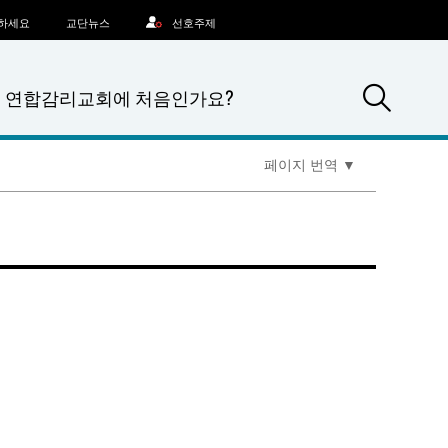
문하세요
교단뉴스
선호주제
Sea
연합감리교회에 처음인가요?
페이지 번역
▼