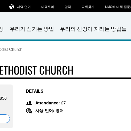
지역 언어
디렉토리
달력
교회찾기
UMC에 대해 질
성
우리가 섬기는 방법
우리의 신앙이 자라는 방법들
odist Church
METHODIST CHURCH
DETAILS
3856
Attendance:
27
사용 언어:
영어