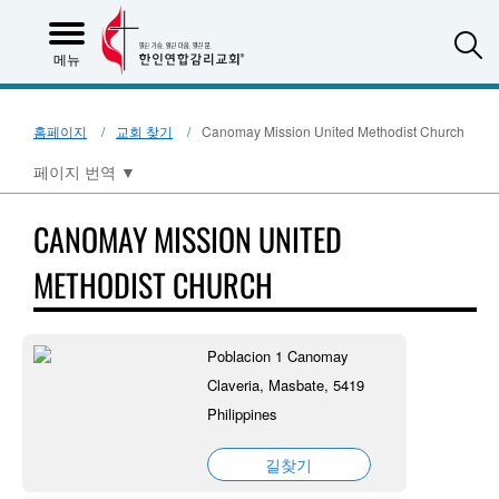
S
메뉴
홈페이지
교회 찾기
Canomay Mission United Methodist Church
페이지 번역
▼
CANOMAY MISSION UNITED
METHODIST CHURCH
Poblacion 1 Canomay
Claveria, Masbate, 5419
Philippines
길찾기