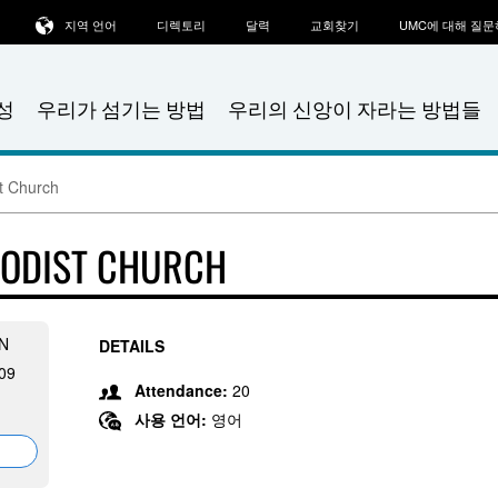
지역 언어
디렉토리
달력
교회찾기
UMC에 대해 질
성
우리가 섬기는 방법
우리의 신앙이 자라는 방법들
t Church
ODIST CHURCH
 N
DETAILS
209
Attendance:
20
사용 언어:
영어