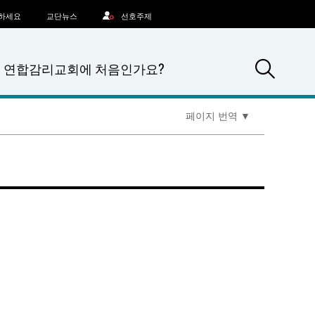
문하세요
교단뉴스
선호주제
Sea
연합감리교회에 처음인가요?
페이지 번역
▼