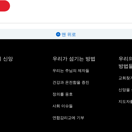
맨 위로
 신앙
우리가 섬기는 방법
우리의
방법
우리는 주님의 제자들
교회찾
건강과 온전함을 증진
신앙을
정의를 옹호
지도자를
사회 이슈들
연합감리교에 기부