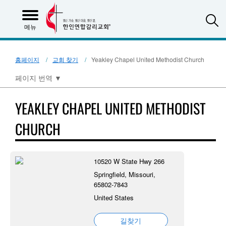
S
메뉴
홈페이지
교회 찾기
Yeakley Chapel United Methodist Church
페이지 번역
▼
YEAKLEY CHAPEL UNITED METHODIST
CHURCH
10520 W State Hwy 266
Springfield, Missouri,
65802-7843
United States
길찾기