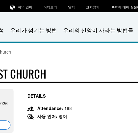
지역 언어
디렉토리
달력
교회찾기
UMC에 대해 질
성
우리가 섬기는 방법
우리의 신앙이 자라는 방법들
Church
IST CHURCH
DETAILS
3026
Attendance:
188
사용 언어:
영어