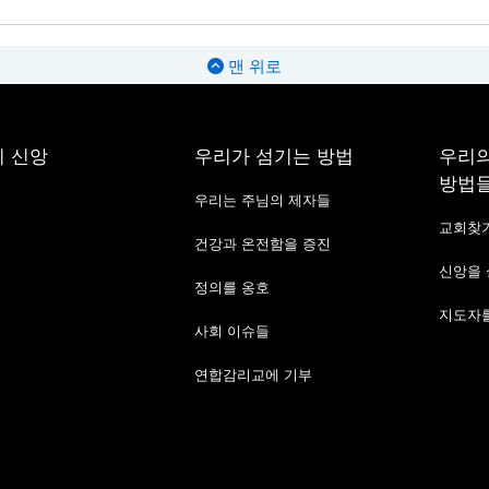
맨 위로
 신앙
우리가 섬기는 방법
우리의
방법
우리는 주님의 제자들
교회찾
건강과 온전함을 증진
신앙을
정의를 옹호
지도자를
사회 이슈들
연합감리교에 기부