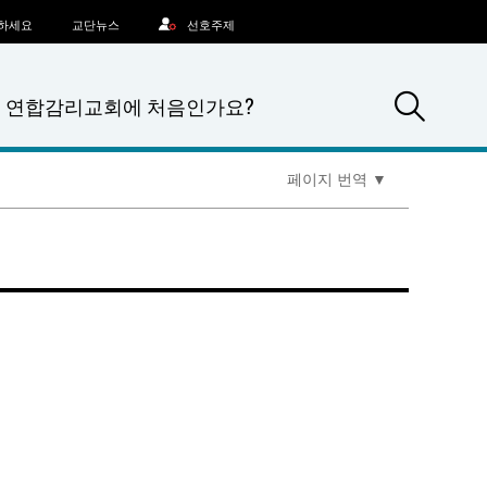
문하세요
교단뉴스
선호주제
Sea
연합감리교회에 처음인가요?
페이지 번역
▼