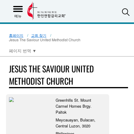
S
메뉴
홈페이지
교회 찾기
Jesus The Saviour United Methodist Church
페이지 번역
▼
JESUS THE SAVIOUR UNITED
METHODIST CHURCH
Greenhills St. Mount
Carmel Homes Brgy.
Paltok
Meycauayan, Bulacan,
Central Luzon, 3020
Philippines