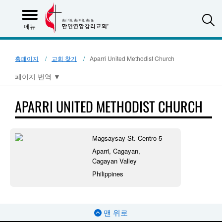
S
메뉴
홈페이지
교회 찾기
Aparri United Methodist Church
페이지 번역
▼
APARRI UNITED METHODIST CHURCH
Magsaysay St. Centro 5
Aparri, Cagayan,
Cagayan Valley
Philippines
맨 위로