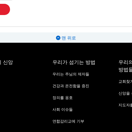
맨 위로
 신앙
우리가 섬기는 방법
우리의
방법
우리는 주님의 제자들
교회찾
건강과 온전함을 증진
신앙을
정의를 옹호
지도자를
사회 이슈들
연합감리교에 기부