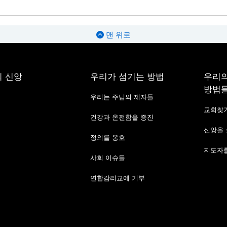
맨 위로
 신앙
우리가 섬기는 방법
우리의
방법
우리는 주님의 제자들
교회찾
건강과 온전함을 증진
신앙을
정의를 옹호
지도자를
사회 이슈들
연합감리교에 기부