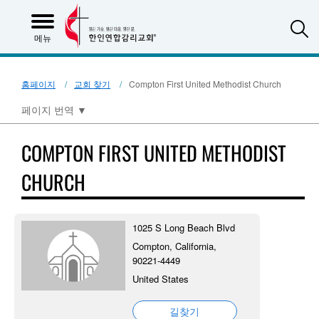
S
메뉴
홈페이지
교회 찾기
Compton First United Methodist Church
페이지 번역
▼
COMPTON FIRST UNITED METHODIST
CHURCH
1025 S Long Beach Blvd
Compton, California,
90221-4449
United States
길찾기