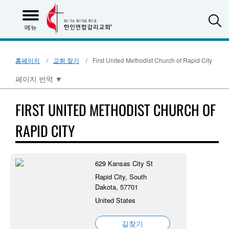
S
메뉴
홈페이지
교회 찾기
First United Methodist Church of Rapid City
페이지 번역
▼
FIRST UNITED METHODIST CHURCH OF
RAPID CITY
629 Kansas City St
Rapid City, South
Dakota, 57701
United States
길찾기