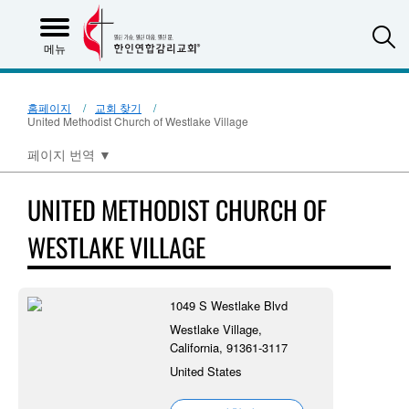
S
메뉴
홈페이지
교회 찾기
United Methodist Church of Westlake Village
페이지 번역
▼
UNITED METHODIST CHURCH OF
WESTLAKE VILLAGE
1049 S Westlake Blvd
Westlake Village,
California, 91361-3117
United States