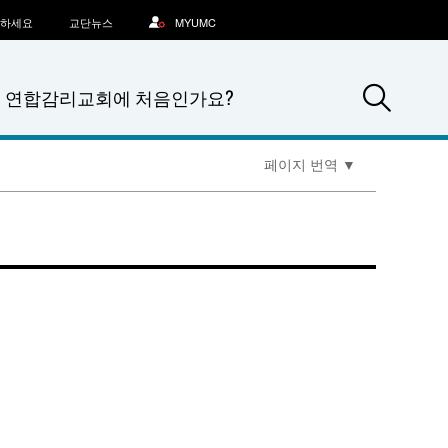
문하세요
교단뉴스
MYUMC
Sea
연합감리교회에 처음인가요?
페이지 번역
▼