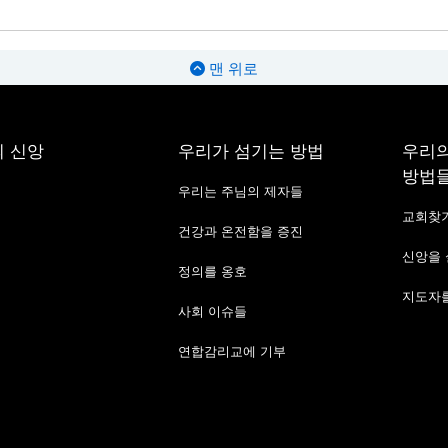
맨 위로
 신앙
우리가 섬기는 방법
우리의
방법
우리는 주님의 제자들
교회찾
건강과 온전함을 증진
신앙을
정의를 옹호
지도자를
사회 이슈들
연합감리교에 기부