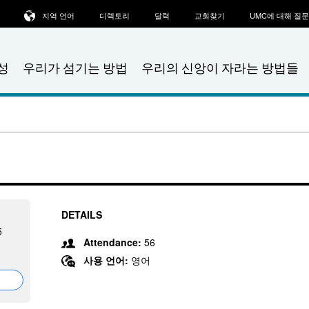
지역 언어
디렉토리
달력
교회찾기
UMC에 대해 질
성
우리가 섬기는 방법
우리의 신앙이 자라는 방법들
DETAILS
5
Attendance:
56
사용 언어:
영어