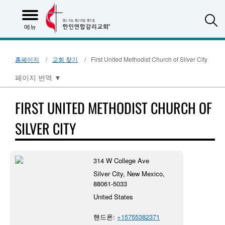
S
메뉴
홈페이지
교회 찾기
First United Methodist Church of Silver City
페이지 번역
▼
FIRST UNITED METHODIST CHURCH OF
SILVER CITY
314 W College Ave
Silver City, New Mexico,
88061-5033
United States
핸드폰:
+15755382371