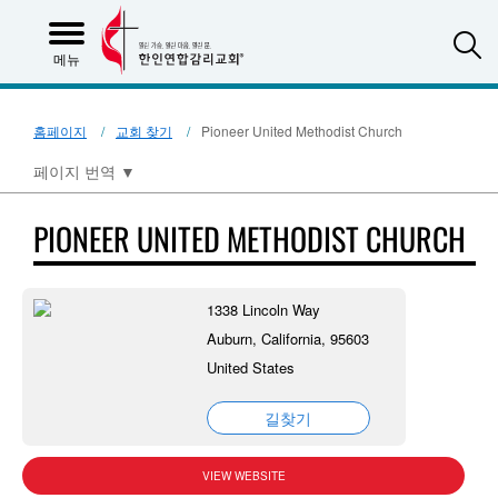
S
메뉴
홈페이지
교회 찾기
Pioneer United Methodist Church
페이지 번역
▼
PIONEER UNITED METHODIST CHURCH
1338 Lincoln Way
Auburn, California, 95603
United States
길찾기
VIEW WEBSITE