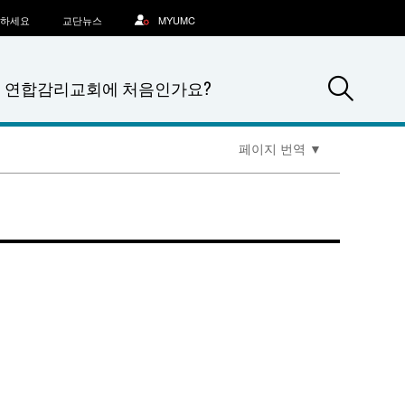
문하세요
교단뉴스
MYUMC
Sea
연합감리교회에 처음인가요?
페이지 번역
▼