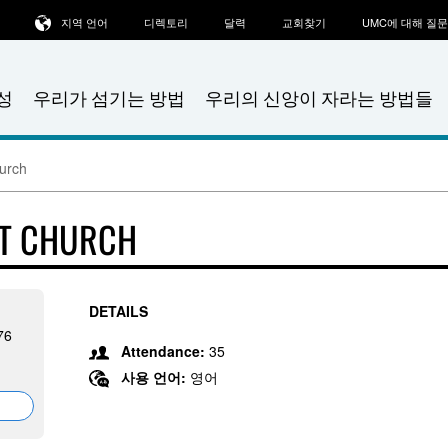
지역 언어
디렉토리
달력
교회찾기
UMC에 대해 질
성
우리가 섬기는 방법
우리의 신앙이 자라는 방법들
urch
ST CHURCH
DETAILS
76
Attendance:
35
사용 언어:
영어