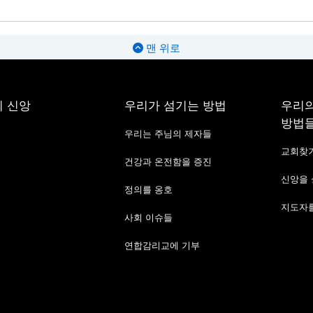
맨 위로
 신앙
우리가 섬기는 방법
우리의
방법
우리는 주님의 제자들
교회찾
건강과 온전함을 증진
신앙을
정의를 옹호
지도자를
사회 이슈들
연합감리교에 기부