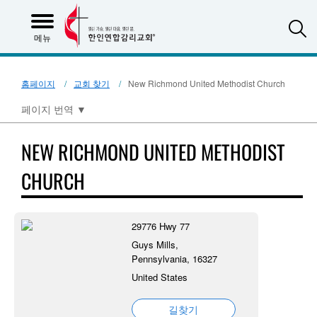
S
메뉴
홈페이지
교회 찾기
New Richmond United Methodist Church
페이지 번역
▼
NEW RICHMOND UNITED METHODIST
CHURCH
29776 Hwy 77
Guys Mills,
Pennsylvania, 16327
United States
길찾기