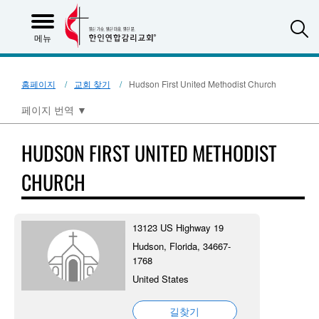
S
메뉴
홈페이지
교회 찾기
Hudson First United Methodist Church
페이지 번역
▼
HUDSON FIRST UNITED METHODIST
CHURCH
13123 US Highway 19
Hudson, Florida, 34667-
1768
United States
길찾기