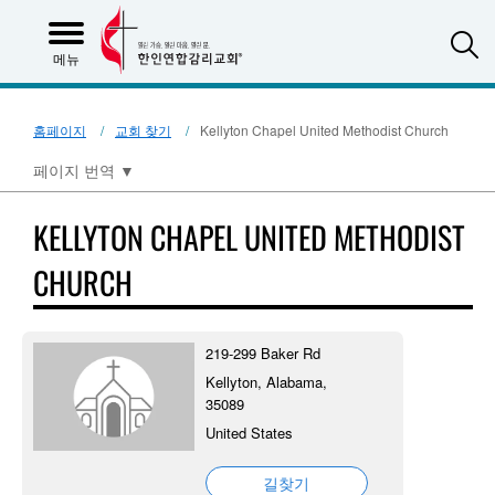
S
메뉴
홈페이지
교회 찾기
Kellyton Chapel United Methodist Church
페이지 번역
▼
KELLYTON CHAPEL UNITED METHODIST
CHURCH
219-299 Baker Rd
Kellyton, Alabama,
35089
United States
길찾기