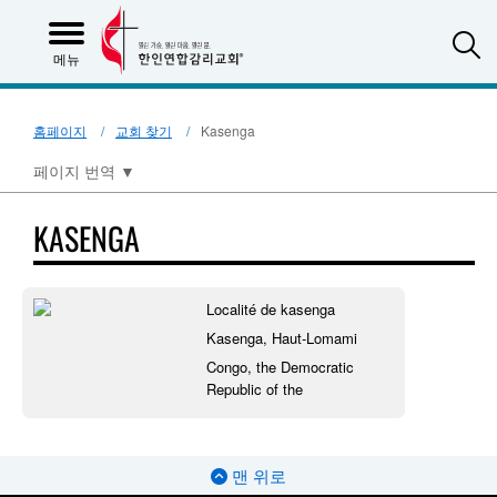
S
메뉴
홈페이지
교회 찾기
Kasenga
페이지 번역
▼
KASENGA
Localité de kasenga
Kasenga, Haut-Lomami
Congo, the Democratic
Republic of the
맨 위로