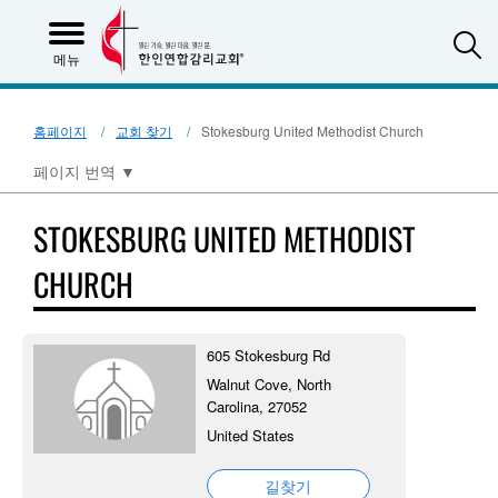
S
메뉴
홈페이지
교회 찾기
Stokesburg United Methodist Church
페이지 번역
▼
STOKESBURG UNITED METHODIST
CHURCH
605 Stokesburg Rd
Walnut Cove, North
Carolina, 27052
United States
길찾기