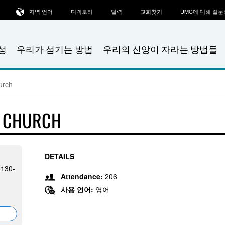
지역 언어
디렉토리
달력
교회찾기
UMC에 대해 질
성
우리가 섬기는 방법
우리의 신앙이 자라는 방법들
urch
T CHURCH
DETAILS
8130-
Attendance:
206
사용 언어:
영어