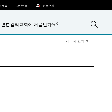
문하세요
교단뉴스
선호주제
Sea
연합감리교회에 처음인가요?
페이지 번역
▼