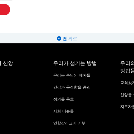
맨 위로
 신앙
우리가 섬기는 방법
우리의
방법
우리는 주님의 제자들
교회찾
건강과 온전함을 증진
신앙을
정의를 옹호
지도자를
사회 이슈들
연합감리교에 기부