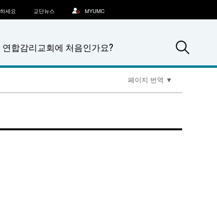
문하세요
교단뉴스
MYUMC
Sea
연합감리교회에 처음인가요?
페이지 번역
▼