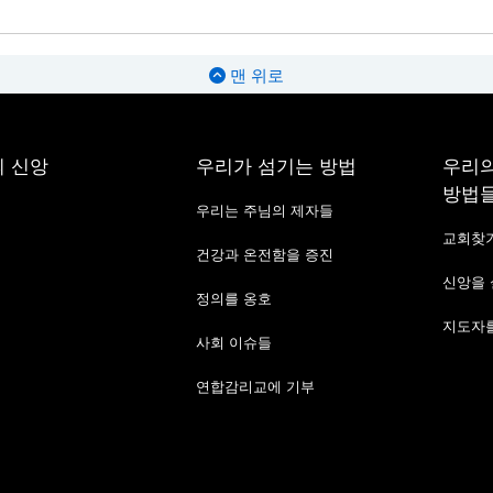
맨 위로
 신앙
우리가 섬기는 방법
우리의
방법
우리는 주님의 제자들
교회찾
건강과 온전함을 증진
신앙을
정의를 옹호
지도자를
사회 이슈들
연합감리교에 기부