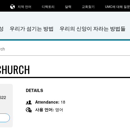
지역 언어
디렉토리
달력
교회찾기
UMC에 대해 질
성
우리가 섬기는 방법
우리의 신앙이 자라는 방법들
rch
 CHURCH
DETAILS
622
Attendance:
18
사용 언어:
영어