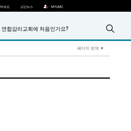
문하세요
교단뉴스
MYUMC
Sea
연합감리교회에 처음인가요?
페이지 번역
▼