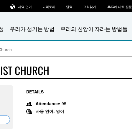
지역 언어
디렉토리
달력
교회찾기
UMC에 대해 질
성
우리가 섬기는 방법
우리의 신앙이 자라는 방법들
 Church
DIST CHURCH
DETAILS
Attendance:
95
사용 언어:
영어