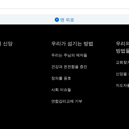
맨 위로
 신앙
우리가 섬기는 방법
우리의
방법
우리는 주님의 제자들
교회찾
건강과 온전함을 증진
신앙을
정의를 옹호
지도자를
사회 이슈들
연합감리교에 기부