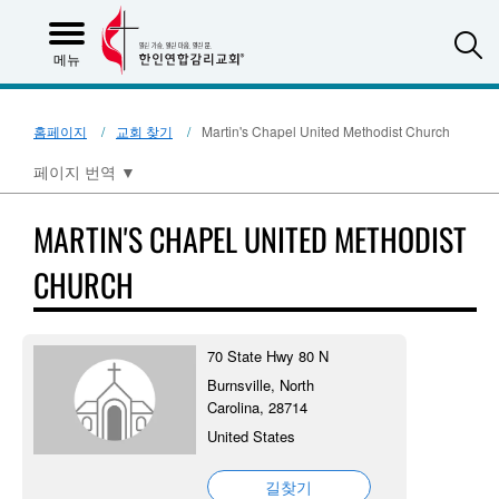
S
메뉴
홈페이지
교회 찾기
Martin's Chapel United Methodist Church
페이지 번역
▼
MARTIN'S CHAPEL UNITED METHODIST
CHURCH
70 State Hwy 80 N
Burnsville, North
Carolina, 28714
United States
길찾기