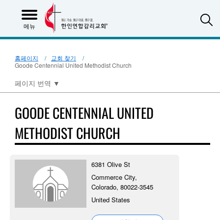
S
메뉴
홈페이지
교회 찾기
Goode Centennial United Methodist Church
페이지 번역
▼
GOODE CENTENNIAL UNITED
METHODIST CHURCH
6381 Olive St
Commerce City,
Colorado, 80022-3545
United States