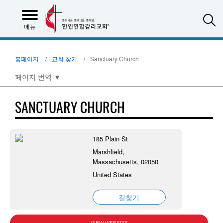
S
메뉴
홈페이지
교회 찾기
Sanctuary Church
페이지 번역
▼
SANCTUARY CHURCH
185 Plain St
Marshfield,
Massachusetts, 02050
United States
길찾기