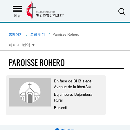
S
메뉴
홈페이지
교회 찾기
Paroisse Rohero
페이지 번역
▼
PAROISSE ROHERO
En face de BHB siege,
Avenue de la libertÃ©
Bujumbura, Bujumbura
Rural
Burundi