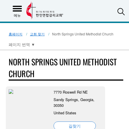
S
메뉴
홈페이지
교회 찾기
North Springs United Methodist Church
페이지 번역
▼
NORTH SPRINGS UNITED METHODIST
CHURCH
7770 Roswell Rd NE
Sandy Springs, Georgia,
30350
United States
길찾기