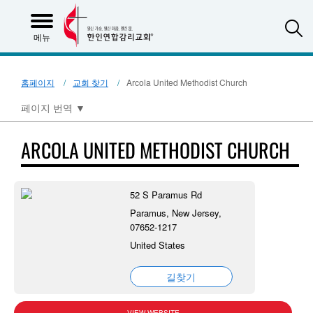
S
메뉴
홈페이지
교회 찾기
Arcola United Methodist Church
페이지 번역
▼
ARCOLA UNITED METHODIST CHURCH
52 S Paramus Rd
Paramus, New Jersey,
07652-1217
United States
길찾기