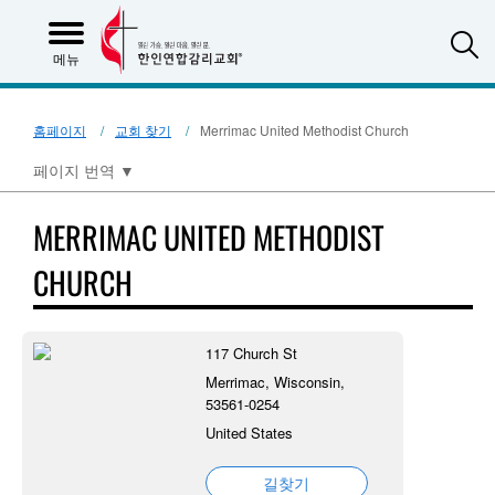
S
메뉴
홈페이지
교회 찾기
Merrimac United Methodist Church
페이지 번역
▼
MERRIMAC UNITED METHODIST
CHURCH
117 Church St
Merrimac, Wisconsin,
53561-0254
United States
길찾기