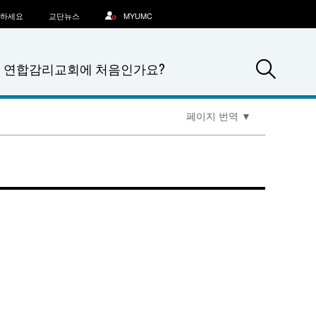
문하세요
교단뉴스
MYUMC
Sea
연합감리교회에 처음인가요?
페이지 번역
▼