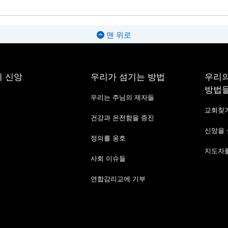
맨 위로
 신앙
우리가 섬기는 방법
우리의
방법
우리는 주님의 제자들
교회찾
건강과 온전함을 증진
신앙을
정의를 옹호
지도자를
사회 이슈들
연합감리교에 기부