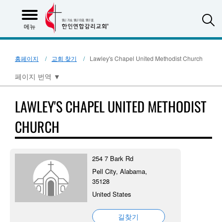
S
메뉴
홈페이지
교회 찾기
Lawley's Chapel United Methodist Church
페이지 번역
▼
LAWLEY'S CHAPEL UNITED METHODIST
CHURCH
254 7 Bark Rd
Pell City, Alabama,
35128
United States
길찾기